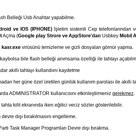
ash Belleği Usb Anahtar yapabilme.
droid ve IOS (IPHONE)
İşletim sistemli Cep telefonlarından v
t
Açma (
Google play Strore ve AppStore'dan
Usbkey
Mobil 
n
kasr.exe
virüsünü temizleme ve gizli dosyaları görnür yapma.
kaybolsa bile flash belleği anımsama özelliği ile tahtayı açabil
dar akıllı tahtayı kullandıını kaydetme
dan her güne özel üretilen günlük kullanım parolası ile akıllı t
alarda ADMINISTRATOR kullanıcısını etkinleştirmeniz
gerekmez
.
 tahta kilit ekranında iken eğitici veciz sözler gösterilebilir.
evre dışı bırakılmasını engelleme.
 Parti Task Manager Programları Devre dışı bırakma.