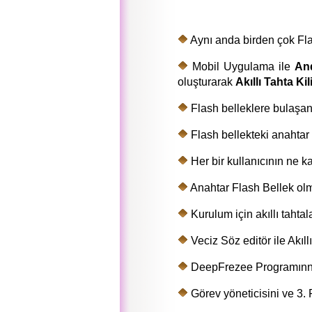
Aynı anda birden çok Fl
Mobil Uygulama ile
An
oluşturarak
Akıllı Tahta Kili
Flash belleklere bulaşa
Flash bellekteki anahtar 
Her bir kullanıcının ne ka
Anahtar Flash Bellek olma
Kurulum için akıllı taht
Veciz Söz editör ile Akıllı
DeepFrezee Programınn d
Görev yöneticisini ve 3.