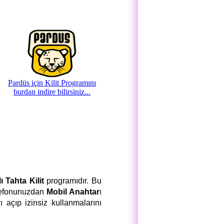
Pardüs için Kilit Programını
burdan indire bilirsiniz...
lı Tahta Kilit
programıdır. Bu
efonunuzdan
Mobil Anahtar
ı
ı açıp izinsiz kullanmalarını