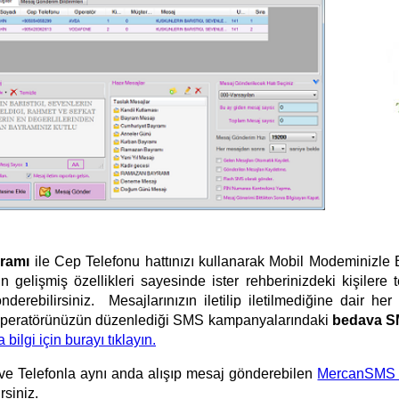
ramı
ile Cep Telefonu hattınızı kullanarak Mobil Modeminizle 
n gelişmiş özellikleri sayesinde ister rehberinizdeki kişilere t
derebilirsiniz. Mesajlarınızın iletilip iletilmediğine dair her
nu operatörünüzün düzenlediği SMS kampanyalarındaki
bedava 
 bilgi için burayı tıklayın.
e Telefonla aynı anda alışıp mesaj gönderebilen
MercanSMS 
rsiniz.