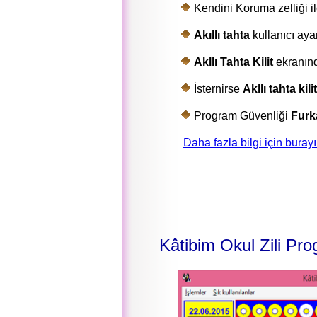
Kendini Koruma zelliği i
Akıllı tahta
kullanıcı aya
Akllı Tahta Kilit
ekranınd
İsternirse
Akllı tahta kilit
Program Güvenliği
Fur
Daha fazla bilgi için burayı 
Kâtibim Okul Zili Pro